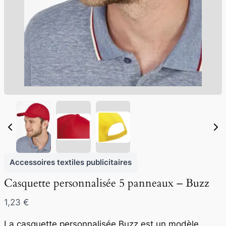
Accessoires textiles publicitaires
Casquette personnalisée 5 panneaux – Buzz
N
1,23 €
o
La casquette personnalisée Buzz est un modèle